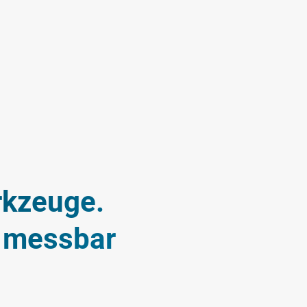
rkzeuge.
n messbar